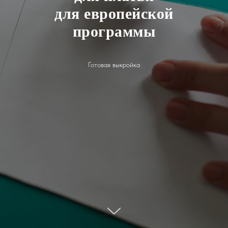
для европейской
программы
Готовая выкройка