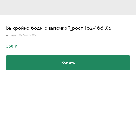
Выкройка боди с вытачкой_рост 162-168 XS
Артикул:
BV-162-168XS
550
₽
Купить