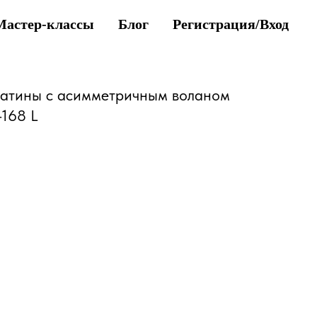
Мастер-классы
Блог
Регистрация/Вход
латины с асимметричным воланом
168 L