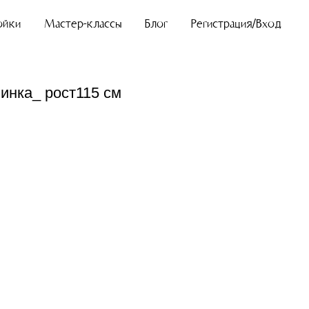
ойки
Мастер-классы
Блог
Регистрация/Вход
инка_ рост115 см