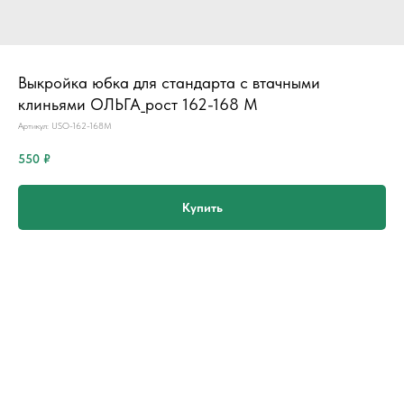
Выкройка юбка для стандарта с втачными
клиньями ОЛЬГА_рост 162-168 M
Артикул:
USO-162-168M
550
₽
Купить