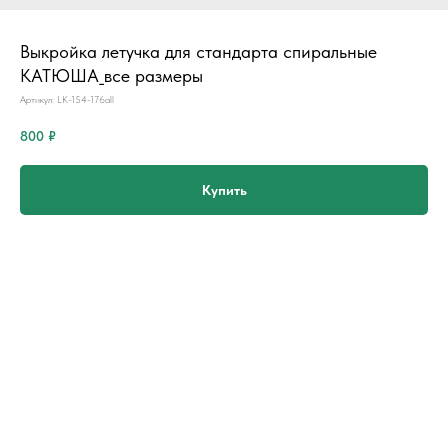
Выкройка летучка для стандарта спиральные
КАТЮША_все размеры
Артикул:
LK-154-176all
800
₽
Купить